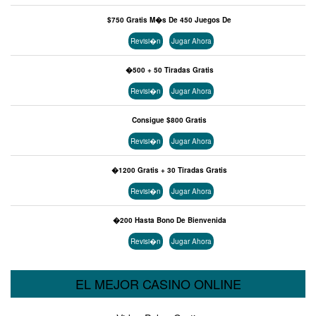
$750 Gratis M�s De 450 Juegos De
Revisi�n
Jugar Ahora
�500 + 50 Tiradas Gratis
Revisi�n
Jugar Ahora
Consigue $800 Gratis
Revisi�n
Jugar Ahora
�1200 Gratis + 30 Tiradas Gratis
Revisi�n
Jugar Ahora
�200 Hasta Bono De Bienvenida
Revisi�n
Jugar Ahora
EL MEJOR CASINO ONLINE