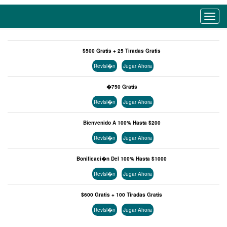
Togg
navig
$500 Gratis + 25 Tiradas Gratis
Revisi�n
Jugar Ahora
�750 Gratis
Revisi�n
Jugar Ahora
Bienvenido A 100% Hasta $200
Revisi�n
Jugar Ahora
Bonificaci�n Del 100% Hasta $1000
Revisi�n
Jugar Ahora
$600 Gratis + 100 Tiradas Gratis
Revisi�n
Jugar Ahora