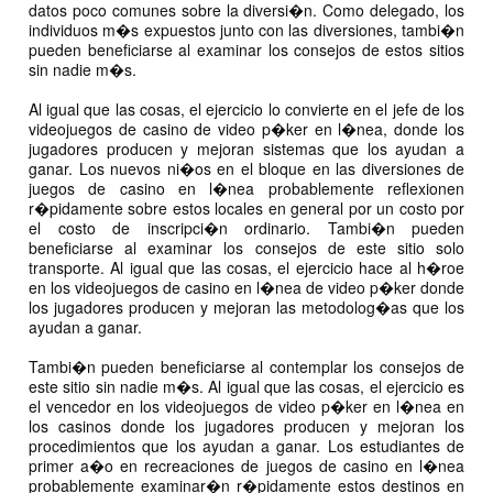
datos poco comunes sobre la diversi�n. Como delegado, los
individuos m�s expuestos junto con las diversiones, tambi�n
pueden beneficiarse al examinar los consejos de estos sitios
sin nadie m�s.
Al igual que las cosas, el ejercicio lo convierte en el jefe de los
videojuegos de casino de video p�ker en l�nea, donde los
jugadores producen y mejoran sistemas que los ayudan a
ganar. Los nuevos ni�os en el bloque en las diversiones de
juegos de casino en l�nea probablemente reflexionen
r�pidamente sobre estos locales en general por un costo por
el costo de inscripci�n ordinario. Tambi�n pueden
beneficiarse al examinar los consejos de este sitio solo
transporte. Al igual que las cosas, el ejercicio hace al h�roe
en los videojuegos de casino en l�nea de video p�ker donde
los jugadores producen y mejoran las metodolog�as que los
ayudan a ganar.
Tambi�n pueden beneficiarse al contemplar los consejos de
este sitio sin nadie m�s. Al igual que las cosas, el ejercicio es
el vencedor en los videojuegos de video p�ker en l�nea en
los casinos donde los jugadores producen y mejoran los
procedimientos que los ayudan a ganar. Los estudiantes de
primer a�o en recreaciones de juegos de casino en l�nea
probablemente examinar�n r�pidamente estos destinos en