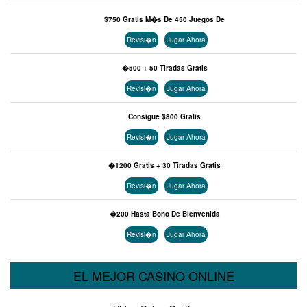
$750 Gratis M�s De 450 Juegos De
Revisi�n
Jugar Ahora
�500 + 50 Tiradas Gratis
Revisi�n
Jugar Ahora
Consigue $800 Gratis
Revisi�n
Jugar Ahora
�1200 Gratis + 30 Tiradas Gratis
Revisi�n
Jugar Ahora
�200 Hasta Bono De Bienvenida
Revisi�n
Jugar Ahora
EL MEJOR CASINO ONLINE