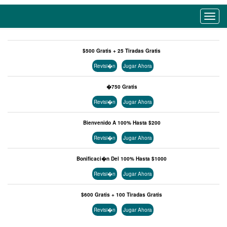
Togg
navig
$500 Gratis + 25 Tiradas Gratis
Revisi�n
Jugar Ahora
�750 Gratis
Revisi�n
Jugar Ahora
Bienvenido A 100% Hasta $200
Revisi�n
Jugar Ahora
Bonificaci�n Del 100% Hasta $1000
Revisi�n
Jugar Ahora
$600 Gratis + 100 Tiradas Gratis
Revisi�n
Jugar Ahora