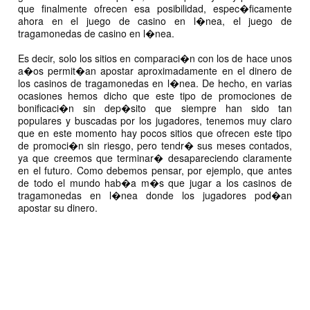
que finalmente ofrecen esa posibilidad, espec�ficamente
ahora en el juego de casino en l�nea, el juego de
tragamonedas de casino en l�nea.
Es decir, solo los sitios en comparaci�n con los de hace unos
a�os permit�an apostar aproximadamente en el dinero de
los casinos de tragamonedas en l�nea. De hecho, en varias
ocasiones hemos dicho que este tipo de promociones de
bonificaci�n sin dep�sito que siempre han sido tan
populares y buscadas por los jugadores, tenemos muy claro
que en este momento hay pocos sitios que ofrecen este tipo
de promoci�n sin riesgo, pero tendr� sus meses contados,
ya que creemos que terminar� desapareciendo claramente
en el futuro. Como debemos pensar, por ejemplo, que antes
de todo el mundo hab�a m�s que jugar a los casinos de
tragamonedas en l�nea donde los jugadores pod�an
apostar su dinero.
El Mejor Casino
� 2020