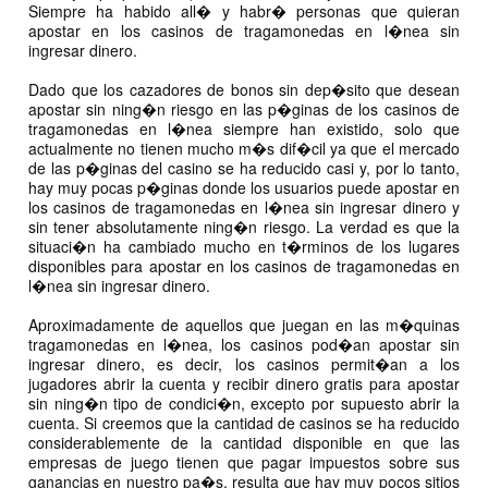
Siempre ha habido all� y habr� personas que quieran
apostar en los casinos de tragamonedas en l�nea sin
ingresar dinero.
Dado que los cazadores de bonos sin dep�sito que desean
apostar sin ning�n riesgo en las p�ginas de los casinos de
tragamonedas en l�nea siempre han existido, solo que
actualmente no tienen mucho m�s dif�cil ya que el mercado
de las p�ginas del casino se ha reducido casi y, por lo tanto,
hay muy pocas p�ginas donde los usuarios puede apostar en
los casinos de tragamonedas en l�nea sin ingresar dinero y
sin tener absolutamente ning�n riesgo. La verdad es que la
situaci�n ha cambiado mucho en t�rminos de los lugares
disponibles para apostar en los casinos de tragamonedas en
l�nea sin ingresar dinero.
Aproximadamente de aquellos que juegan en las m�quinas
tragamonedas en l�nea, los casinos pod�an apostar sin
ingresar dinero, es decir, los casinos permit�an a los
jugadores abrir la cuenta y recibir dinero gratis para apostar
sin ning�n tipo de condici�n, excepto por supuesto abrir la
cuenta. Si creemos que la cantidad de casinos se ha reducido
considerablemente de la cantidad disponible en que las
empresas de juego tienen que pagar impuestos sobre sus
ganancias en nuestro pa�s, resulta que hay muy pocos sitios