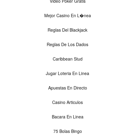
Video Poker Gratis
Mejor Casino En L�nea
Reglas Del Blackjack
Reglas De Los Dados
Caribbean Stud
Jugar Loteria En Linea
Apuestas En Directo
Casino Articulos
Bacara En Linea
75 Bolas Bingo