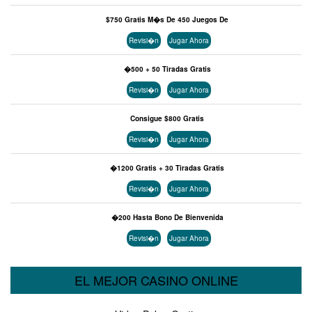
$750 Gratis M�s De 450 Juegos De
Revisi�n
Jugar Ahora
�500 + 50 Tiradas Gratis
Revisi�n
Jugar Ahora
Consigue $800 Gratis
Revisi�n
Jugar Ahora
�1200 Gratis + 30 Tiradas Gratis
Revisi�n
Jugar Ahora
�200 Hasta Bono De Bienvenida
Revisi�n
Jugar Ahora
EL MEJOR CASINO ONLINE