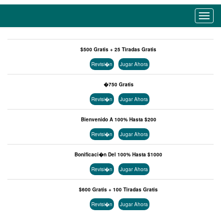
Togg
navig
$500 Gratis + 25 Tiradas Gratis
Revisi�n
Jugar Ahora
�750 Gratis
Revisi�n
Jugar Ahora
Bienvenido A 100% Hasta $200
Revisi�n
Jugar Ahora
Bonificaci�n Del 100% Hasta $1000
Revisi�n
Jugar Ahora
$600 Gratis + 100 Tiradas Gratis
Revisi�n
Jugar Ahora