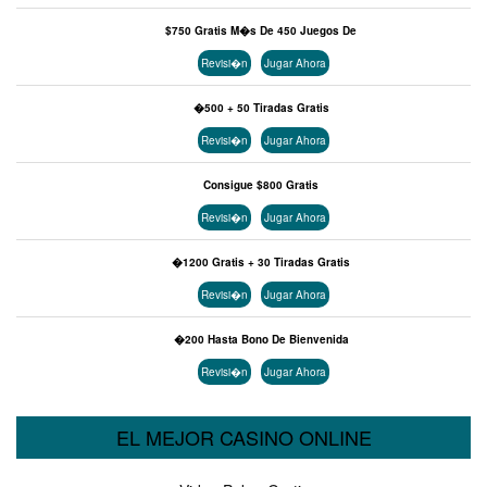
$750 Gratis M�s De 450 Juegos De
Revisi�n
Jugar Ahora
�500 + 50 Tiradas Gratis
Revisi�n
Jugar Ahora
Consigue $800 Gratis
Revisi�n
Jugar Ahora
�1200 Gratis + 30 Tiradas Gratis
Revisi�n
Jugar Ahora
�200 Hasta Bono De Bienvenida
Revisi�n
Jugar Ahora
EL MEJOR CASINO ONLINE